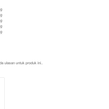
ng
ng
ng
ng
ng
a ulasan untuk produk ini..