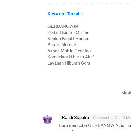
Keyword Terkait :
GERBANGWIN
Portal Hiburan Online
Konten Kreatif Harian
Promo Menarik
Akses Mobile Desktop
Komunitas Hiburan Aktif
Layanan Hiburan Seru
Maaf,
Rendi Saputra
Commented On 10 Mar
Baru mencoba GERBANGWIN, isi hala