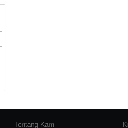
Tentang Kami
K