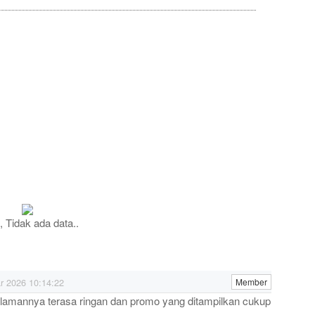
 Tidak ada data..
 2026 10:14:22
Member
mannya terasa ringan dan promo yang ditampilkan cukup