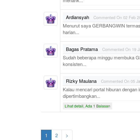
menarik...
Ardiansyah
Commented On 02 Feb 20
Menurut saya GERBANGWIN termasuk p
harian...
Bagas Pratama
Commented On 19 Ja
Sudah beberapa minggu membuka G
konsisten...
Rizky Maulana
Commented On 05 Ja
Kalau mencari portal hiburan denga
dipertimbangkan...
Lihat detail, Ada 1 Balasan
1
2
>