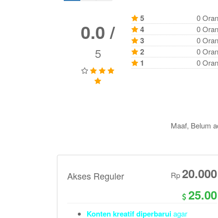
5
0 Ora
0.0 /
4
0 Ora
3
0 Ora
5
2
0 Ora
1
0 Ora
Maaf, Belum ad
20.000
Akses Reguler
Rp
25.00
Konten kreatif diperbarui
agar